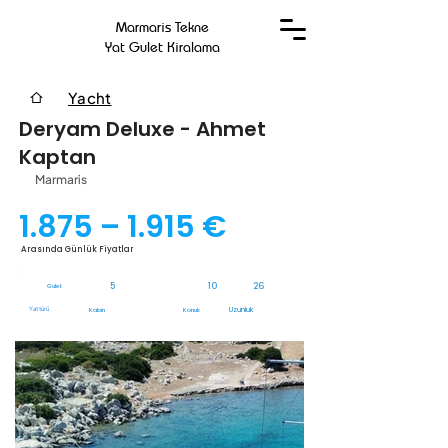
Marmaris Tekne
Yat Gulet Kiralama
Yacht
Deryam Deluxe - Ahmet
Kaptan
Marmaris
1.875 – 1.915 €
Arasında Günlük Fiyatlar
5
10
26
Gulet
Yat türü
Uzunluk
Kabin
Konuk