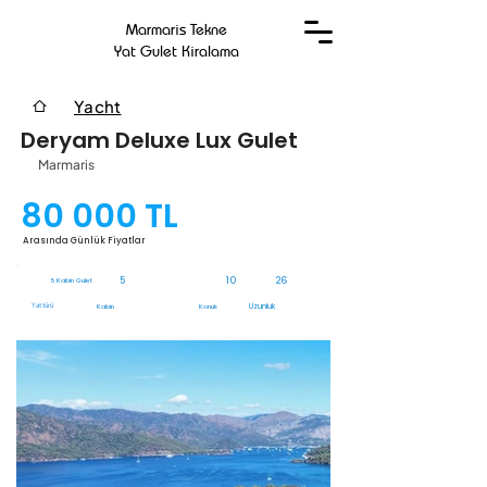
Marmaris Tekne
Yat Gulet Kiralama
Yacht
Deryam Deluxe Lux Gulet
Marmaris
80 000 TL
Arasında Günlük Fiyatlar
5
10
26
5 Kabin Gulet
Yat türü
Uzunluk
Kabin
Konuk